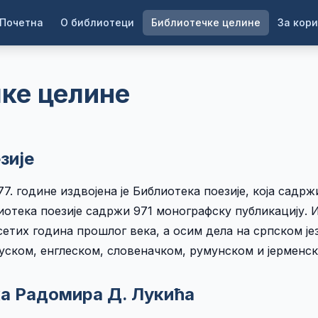
Почетна
О библиотеци
Библиотечке целине
За кор
ке целине
зије
77. године издвојена је Библиотека поезије, која садрж
иотека поезије садржи 971 монографску публикацију. 
етих година прошлог века, а осим дела на српском јез
уском, енглеском, словеначком, румунском и јерменск
а Радомира Д. Лукића