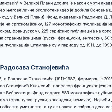
мановић" у Великој Плани добила је након смрти ака
 део његове личне библиотеке (део је добила Основна 
о суд у Великој Плани). Фонд академика Радомира Д. 
је на српском језику, 127 монографских публикација н
ском, француском), 225 серијских публикација на српск
на страним језицима (руски, француски, енглески), 60 
ве публикације штампане су у периоду од 1911. до 199
 Радосава Станојевића
) и Радосава Станојевића (1911–1987) формиран је 2013
а Станојевић Кнежевић, професор француског језика
иге Библиотеци. Фонд садржи 883 монографске публика
има (француски, руски, холандски, немачки). Највећи
области уметности, а ту се налазе и сабрана дела ве