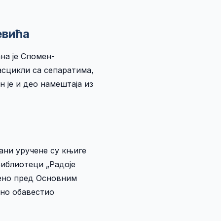
евића
на је Спомен-
фасцикли са сепаратима,
 је и део намештаја из
ани уручене су књиге
Библиотеци „Радоје
шено пред Основним
мено обавестио