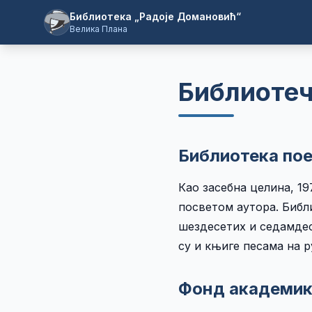
Библиотека „Радоје Домановић“
Велика Плана
Библиотеч
Библиотека пое
Као засебна целина, 19
посветом аутора. Библ
шездесетих и седамдес
су и књиге песама на р
Фонд академик