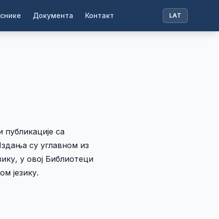
иснике
Документа
Контакт
LAT
и публикације са
Издања су углавном из
ику, у овој Библиотеци
ом језику.