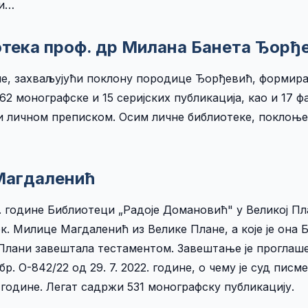
ци…
тека проф. др Милана Банета Ђорђ
не, захваљујући поклону породице Ђорђевић, формира
262 монографске и 15 серијских публикација, као и 17 
и личном преписком. Осим личне библиотеке, поклоњен
Магдаленић
2. године Библиотеци „Радоје Домановић" у Великој Пл
к. Милице Магдаленић из Велике Плане, а које је она 
 Плани завештала тестаментом. Завештање је прогла
р. О-842/22 од 29. 7. 2022. године, о чему је суд пис
. године. Легат садржи 531 монографску публикацију.