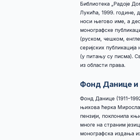
Библиотека „Радоје До
Лукића, 1999. године,
носи његово име, а де
монографске публикаци
(руском, чешком, енгле
серијских публикација 
(у питању су писма). С
из области права.
Фонд Данице и
Фонд Данице (1911–1992
њихова ћерка Мирослав
пензији, поклонила књ
многе на страним језиц
монографска издања из 