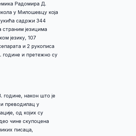
демика Радомира Д.
школа у Милошевцу која
Лукића садржи 344
а страним језицима
ом језику, 107
сепарата и 2 рукописа
0. године и претежно су
. године, након што је
 и преводилац у
ције, од којих су
 део чине скупоцена
ликих писаца,