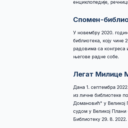
енциклопедије, речни
Спомен-библио
У новембру 2020. годи
библиотека, коју чине 
радовима са конгреса 
његове радне собе.
Легат Милице 
Дана 1. септембра 202
из личне библиотеке по
Домановић" у Великој
судом у Великој Плани б
Библиотеку 29. 8. 2022