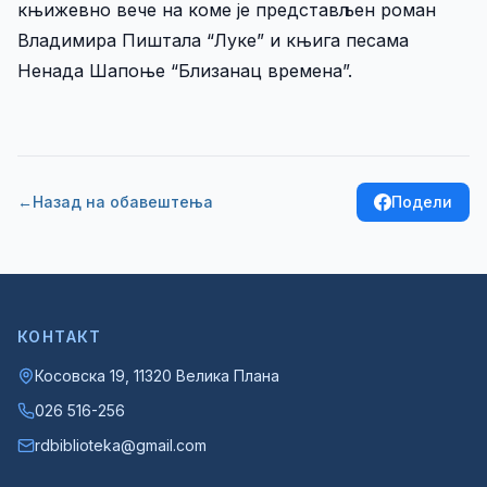
књижевно вече на коме је представљен роман
Контакт
Владимира Пиштала “Луке” и књига песама
Ненада Шапоње “Близанац времена”.
←
Назад на обавештења
Подели
КОНТАКТ
Косовска 19, 11320 Велика Плана
026 516-256
rdbiblioteka@gmail.com