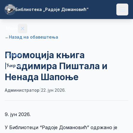
Библиотека „Радоје Домановић“
Мени
←
Назад на обавештења
Почетна
Промоција књига
ПИСМО
Владимира Пиштала и
О
Ћир
Lat
библиотеци
Ненада Шапоње
Библиотечке
целине
Администратор
|
22. јун 2026.
За
кориснике
9. јун 2026.
Документа
У Библиотеци “Радоје Домановић” одржано је